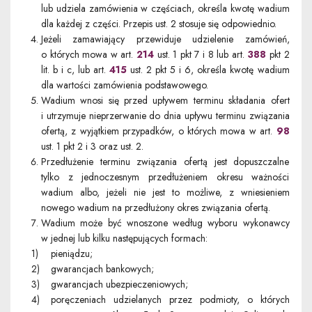
lub udziela zamówienia w częściach, określa kwotę wadium
dla każdej z części. Przepis ust. 2 stosuje się odpowiednio.
Jeżeli zamawiający przewiduje udzielenie zamówień,
o których mowa w art.
214
ust. 1 pkt 7 i 8 lub art.
388
pkt 2
lit. b i c, lub art.
415
ust. 2 pkt 5 i 6, określa kwotę wadium
dla wartości zamówienia podstawowego.
Wadium wnosi się przed upływem terminu składania ofert
i utrzymuje nieprzerwanie do dnia upływu terminu związania
ofertą, z wyjątkiem przypadków, o których mowa w art.
98
ust. 1 pkt 2 i 3 oraz ust. 2.
Przedłużenie terminu związania ofertą jest dopuszczalne
tylko z jednoczesnym przedłużeniem okresu ważności
wadium albo, jeżeli nie jest to możliwe, z wniesieniem
nowego wadium na przedłużony okres związania ofertą.
Wadium może być wnoszone według wyboru wykonawcy
w jednej lub kilku następujących formach:
pieniądzu;
gwarancjach bankowych;
gwarancjach ubezpieczeniowych;
poręczeniach udzielanych przez podmioty, o których