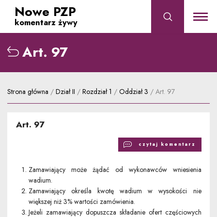
Nowe PZP
komentarz żywy
Art. 97
albo przejdź do wyszukiwania po numerze artykułu
Strona główna
/
Dział II
/
Rozdział 1
/
Oddział 3
/
Art. 97
Art. 97
czytaj komentarz
Zamawiający może żądać od wykonawców wniesienia
wadium.
Zamawiający określa kwotę wadium w wysokości nie
większej niż 3% wartości zamówienia.
Jeżeli zamawiający dopuszcza składanie ofert częściowych