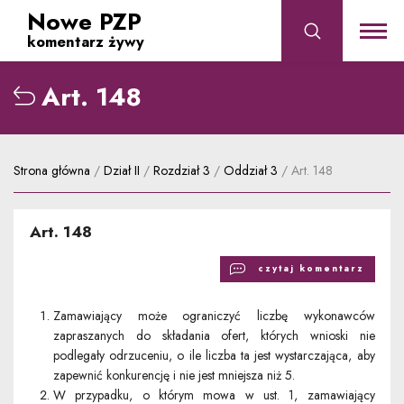
Nowe PZP
komentarz żywy
Art. 148
albo przejdź do wyszukiwania po numerze artykułu
Strona główna
/
Dział II
/
Rozdział 3
/
Oddział 3
/
Art. 148
Art. 148
czytaj komentarz
Zamawiający może ograniczyć liczbę wykonawców
zapraszanych do składania ofert, których wnioski nie
podlegały odrzuceniu, o ile liczba ta jest wystarczająca, aby
zapewnić konkurencję i nie jest mniejsza niż 5.
W przypadku, o którym mowa w ust. 1, zamawiający