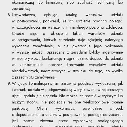
ekonomiczną lub finansową albo zdolność techniczną lub
zawodową.
Ustawodawca, opisując katalog warunków udziału
w postępowaniu, podkreślił, że ich ustalenie powinno polegać
w szczególności na wyrażeniu minimalnego poziomu zdolności.
Chodzi więc o określenie takich warunków udziału
w postępowaniu, których spełnienie daje rękojmię należytego
wykonania zamówienia, a nie gwarantuje jego wykonanie
w wyższej jakości. Sprzeczne z zasadami byłoby ingerowanie
w wolnorynkową konkurencję i ograniczanie dostępu do udziału
w zamówieniach poprzez kreowanie warunków udziału
nieadekwatnych, nadmiarowych w stosunku do tego, co wynika
z przedmiotu zamówienia.
W ujęciu formalnoprawnym zarówno podstawy wykluczenia, jak
i warunki udziału w postępowaniu są weryfikowane w najprostszym
ujęciu: spełnia / nie spełnia. Nie można ich spełnić w wyższym lub
niższym stopniu, nie podlegają też one wielostopniowej ocenie
punktowej. Oferta wykonawcy, ewentualnie wniosek
o dopuszczenie do udziału w postępowaniu, podlega odrzuceniu,
jeśli została złożona przez wykonawcę podlegającego