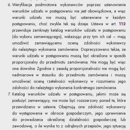
Weryfikacja podmiotowa wykonawców poprzez ustanowienie
warunków udziału w postępowaniu nie jest obowiązkowa, a więc
warunki udziału nie muszą być ustanawiane w każdym
postępowaniu, choć zwykle tak się dzieje. Ustawa w art.
112
przewiduje zamknięty katalog warunków udziału w postępowaniu
(do wyboru zamawiającego), wskazując przy tym ich cel – mają
umożliwić zamawiającemu ocenę zdolności wykonawcy
do należytego wykonania zamówienia. Doprecyzowano także, że
warunki udziału w postępowaniu muszą być określone w sposób
proporcjonalny do przedmiotu zamówienia. Nie mogą być więc
one dowolne. Zgodnie z zasadą proporcjonalności nie mogą być
nadmiarowe w stosunku do przedmiotu zamówienia i muszą
umożliwiać ocenę rzetelności wykonawcy w rozumieniu jego
zdolności do należytego wykonania konkretnego zamówienia.
Katalog warunków udziału w postępowaniu, jakimi może się
posłużyć zamawiający, nie może być rozszerzony ponad te, które
przewidziano w ustawie. Obejmują one: zdolność wykonawcy
do występowania w obrocie gospodarczym, jego uprawnienia
do prowadzenia określonej działalności gospodarczej lub
zawodowej, o ile wynika to z odrębnych przepisów, jego sytuację