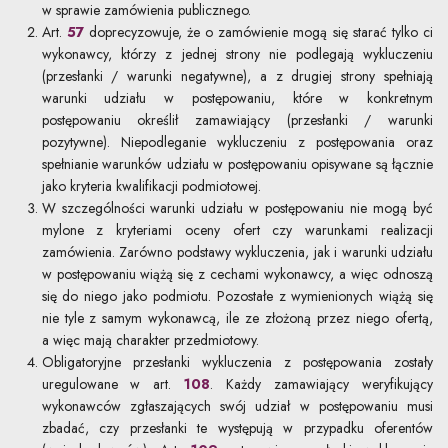
w sprawie zamówienia publicznego.
Art.
57
doprecyzowuje, że o zamówienie mogą się starać tylko ci
wykonawcy, którzy z jednej strony nie podlegają wykluczeniu
(przesłanki / warunki negatywne), a z drugiej strony spełniają
warunki udziału w postępowaniu, które w konkretnym
postępowaniu określił zamawiający (przesłanki / warunki
pozytywne). Niepodleganie wykluczeniu z postępowania oraz
spełnianie warunków udziału w postępowaniu opisywane są łącznie
jako kryteria kwalifikacji podmiotowej.
W szczególności warunki udziału w postępowaniu nie mogą być
mylone z kryteriami oceny ofert czy warunkami realizacji
zamówienia. Zarówno podstawy wykluczenia, jak i warunki udziału
w postępowaniu wiążą się z cechami wykonawcy, a więc odnoszą
się do niego jako podmiotu. Pozostałe z wymienionych wiążą się
nie tyle z samym wykonawcą, ile ze złożoną przez niego ofertą,
a więc mają charakter przedmiotowy.
Obligatoryjne przesłanki wykluczenia z postępowania zostały
uregulowane w art.
108
. Każdy zamawiający weryfikujący
wykonawców zgłaszających swój udział w postępowaniu musi
zbadać, czy przesłanki te występują w przypadku oferentów