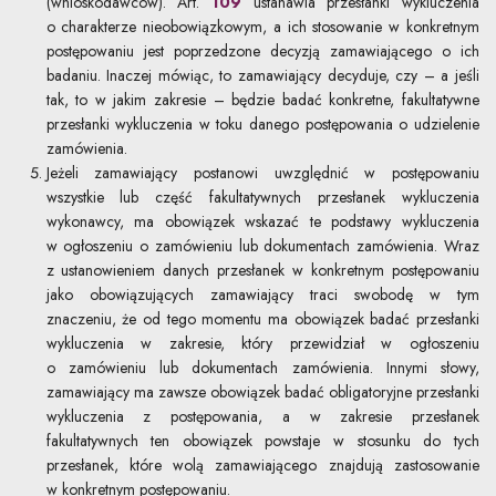
(wnioskodawców). Art.
109
ustanawia przesłanki wykluczenia
o charakterze nieobowiązkowym, a ich stosowanie w konkretnym
postępowaniu jest poprzedzone decyzją zamawiającego o ich
badaniu. Inaczej mówiąc, to zamawiający decyduje, czy – a jeśli
tak, to w jakim zakresie – będzie badać konkretne, fakultatywne
przesłanki wykluczenia w toku danego postępowania o udzielenie
zamówienia.
Jeżeli zamawiający postanowi uwzględnić w postępowaniu
wszystkie lub część fakultatywnych przesłanek wykluczenia
wykonawcy, ma obowiązek wskazać te podstawy wykluczenia
w ogłoszeniu o zamówieniu lub dokumentach zamówienia. Wraz
z ustanowieniem danych przesłanek w konkretnym postępowaniu
jako obowiązujących zamawiający traci swobodę w tym
znaczeniu, że od tego momentu ma obowiązek badać przesłanki
wykluczenia w zakresie, który przewidział w ogłoszeniu
o zamówieniu lub dokumentach zamówienia. Innymi słowy,
zamawiający ma zawsze obowiązek badać obligatoryjne przesłanki
wykluczenia z postępowania, a w zakresie przesłanek
fakultatywnych ten obowiązek powstaje w stosunku do tych
przesłanek, które wolą zamawiającego znajdują zastosowanie
w konkretnym postępowaniu.