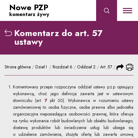
Nowe PZP
komentarz żywy
Komentarz do art. 57
ustawy
albo przejdź do wyszukiwania po numerze artykułu
Strona główna
/
Dział I
/
Rozdział 6
/
Oddział 2
/
Art. 57
/
Komentowany przepis rozpoczyna oddział ustawy p.z.p opisujący
wykonawcę, choć jego definicja zawarta jest w ustawowym
słowniczku (art.
7
pkt 30). Wykonawca w rozumieniu ustawy
zamówieniowej to osoba fizyczna, osoba prawna albo jednostka
organizacyjna nieposiadająca osobowości prawnej, która oferuje
na rynku wykonanie robót budowlanych lub obiektu budowlanego,
dostawę produktów lub świadczenie usług lub ubiega się
o udzielenie zamówienia, złożyła ofertę lub zawarła umowę