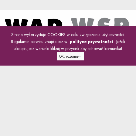
Strona wykorzystuje COOKIES w celu zwiększenia użyteczności.
Regulamin serwisu znajdziesz w
polityce prywatności
. Jeżeli
akceptujesz warunki kliknij w przycisk aby schować komunikat
OK, rozumiem
Wykaz stosowanych skrótów
Ustawa "Nowe prawo zamówień publicznych" z dnia 11 września 2019
O prawie zamówień publicznych piszemy również na