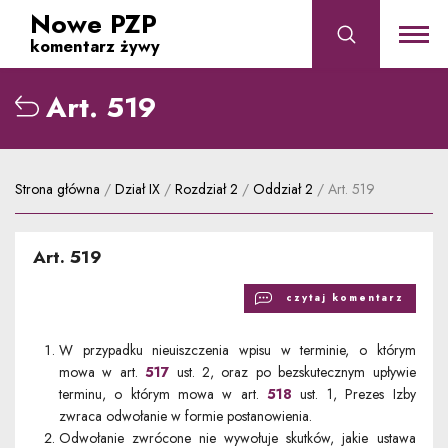
Nowe PZP
komentarz żywy
Art. 519
albo przejdź do wyszukiwania po numerze artykułu
Strona główna
/
Dział IX
/
Rozdział 2
/
Oddział 2
/
Art. 519
Art. 519
czytaj komentarz
W przypadku nieuiszczenia wpisu w terminie, o którym
mowa w art.
517
ust. 2, oraz po bezskutecznym upływie
terminu, o którym mowa w art.
518
ust. 1, Prezes Izby
zwraca odwołanie w formie postanowienia.
Odwołanie zwrócone nie wywołuje skutków, jakie ustawa